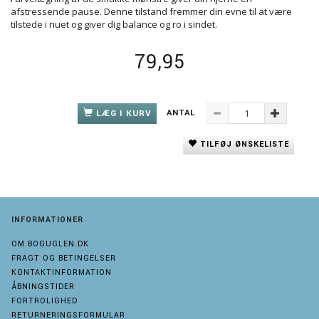
afstressende pause. Denne tilstand fremmer din evne til at være
tilstede i nuet og giver dig balance og ro i sindet.
79,95
ANTAL
LÆG I KURV
TILFØJ ØNSKELISTE
INFORMATIONER
OM BOGUGLEN.DK
FRAGT OG BETINGELSER
KONTAKTINFORMATION
ÅBNINGSTIDER
FORTROLIGHED
RETURNERINGSFORMULAR