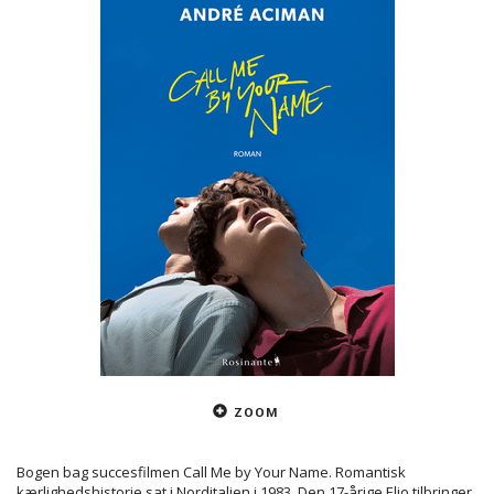
ZOOM
Bogen bag succesfilmen Call Me by Your Name. Romantisk
kærlighedshistorie sat i Norditalien i 1983. Den 17-årige Elio tilbringer