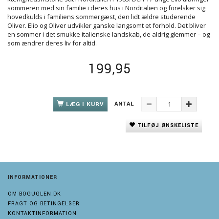
sommeren med sin familie i deres hus i Norditalien og forelsker sig
hovedkulds i familiens sommergæst, den lidt ældre studerende
Oliver. Elio og Oliver udvikler ganske langsomt et forhold. Det bliver
en sommer i det smukke italienske landskab, de aldrig glemmer – og
som ændrer deres liv for altid.
199,95
ANTAL
LÆG I KURV
TILFØJ ØNSKELISTE
INFORMATIONER
OM BOGUGLEN.DK
FRAGT OG BETINGELSER
KONTAKTINFORMATION