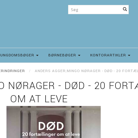
UNGDOMSBØGER
BØRNEBØGER
KONTORARTIKLER
ERINDRINGER
ANDERS AGGER;MINGO NØRAGER - DØD - 20 FORTÆL
 NØRAGER - DØD - 20 FORT
OM AT LEVE