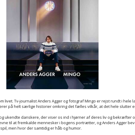
ivet. Tv-journalist Anders Agger og fotograf Mingo er rejst rundt i hele la
på helt særlige historier omkring det fælles vilkår, at det hele slutter e
g ukendte danskere, der viser os ind i hjørner af deres liv og bekræfter os
 evne til at fremkalde mennesker i bogens portrætter, og Anders Agger bev
 spil, men hvor der samtidig er håb og humor.