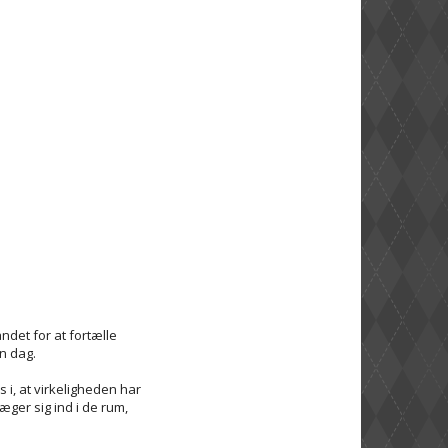
ndet for at fortælle
n dag.
 i, at virkeligheden har
æger sig ind i de rum,