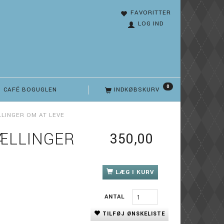
FAVORITTER
LOG IND
0
CAFÉ BOGUGLEN
INDKØBSKURV
LINGER OM AT LEVE
ÆLLINGER
350,00
LÆG I KURV
ANTAL
TILFØJ ØNSKELISTE