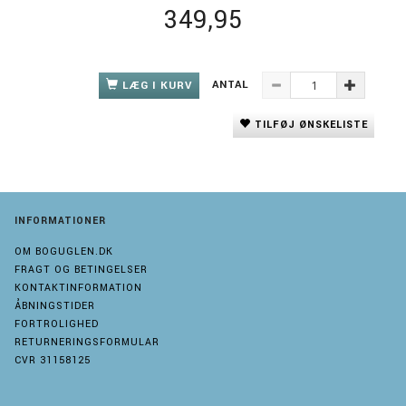
349,95
ANTAL
LÆG I KURV
TILFØJ ØNSKELISTE
INFORMATIONER
OM BOGUGLEN.DK
FRAGT OG BETINGELSER
KONTAKTINFORMATION
ÅBNINGSTIDER
FORTROLIGHED
RETURNERINGSFORMULAR
CVR 31158125