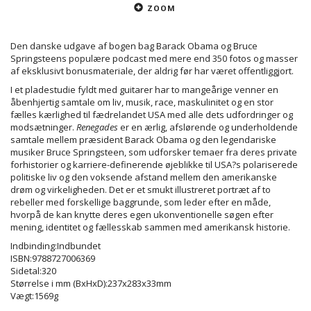
ZOOM
Den danske udgave af bogen bag Barack Obama og Bruce
Springsteens populære podcast med mere end 350 fotos og masser
af eksklusivt bonusmateriale, der aldrig før har været offentliggjort.
I et pladestudie fyldt med guitarer har to mangeårige venner en
åbenhjertig samtale om liv, musik, race, maskulinitet og en stor
fælles kærlighed til fædrelandet USA med alle dets udfordringer og
modsætninger.
Renegades
er en ærlig, afslørende og underholdende
samtale mellem præsident Barack Obama og den legendariske
musiker Bruce Springsteen, som udforsker temaer fra deres private
forhistorier og karriere-definerende øjeblikke til USA?s polariserede
politiske liv og den voksende afstand mellem den amerikanske
drøm og virkeligheden. Det er et smukt illustreret portræt af to
rebeller med forskellige baggrunde, som leder efter en måde,
hvorpå de kan knytte deres egen ukonventionelle søgen efter
mening, identitet og fællesskab sammen med amerikansk historie.
Indbinding:Indbundet
ISBN:9788727006369
Sidetal:320
Størrelse i mm (BxHxD):237x283x33mm
Vægt:1569g