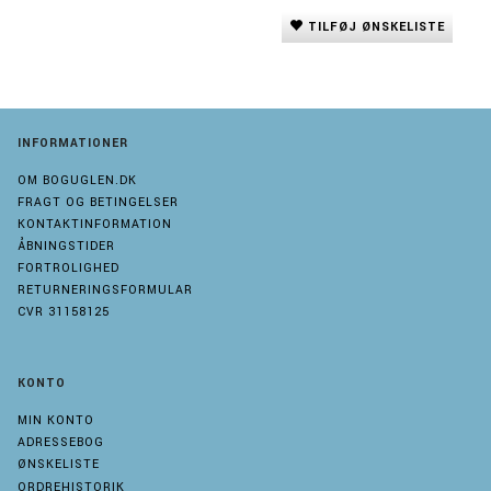
TILFØJ ØNSKELISTE
INFORMATIONER
OM BOGUGLEN.DK
FRAGT OG BETINGELSER
KONTAKTINFORMATION
ÅBNINGSTIDER
FORTROLIGHED
RETURNERINGSFORMULAR
CVR 31158125
KONTO
MIN KONTO
ADRESSEBOG
ØNSKELISTE
ORDREHISTORIK