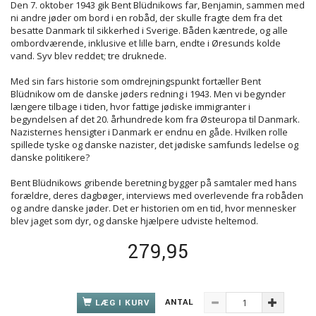
Den 7. oktober 1943 gik Bent Blüdnikows far, Benjamin, sammen med
ni andre jøder om bord i en robåd, der skulle fragte dem fra det
besatte Danmark til sikkerhed i Sverige. Båden kæntrede, og alle
ombordværende, inklusive et lille barn, endte i Øresunds kolde
vand. Syv blev reddet; tre druknede.
Med sin fars historie som omdrejningspunkt fortæller Bent
Blüdnikow om de danske jøders redning i 1943. Men vi begynder
længere tilbage i tiden, hvor fattige jødiske immigranter i
begyndelsen af det 20. århundrede kom fra Østeuropa til Danmark.
Nazisternes hensigter i Danmark er endnu en gåde. Hvilken rolle
spillede tyske og danske nazister, det jødiske samfunds ledelse og
danske politikere?
Bent Blüdnikows gribende beretning bygger på samtaler med hans
forældre, deres dagbøger, interviews med overlevende fra robåden
og andre danske jøder. Det er historien om en tid, hvor mennesker
blev jaget som dyr, og danske hjælpere udviste heltemod.
279,95
ANTAL
LÆG I KURV