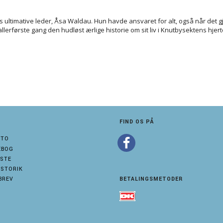
ultimative leder, Åsa Waldau. Hun havde ansvaret for alt, også når det g
lerførste gang den hudløst ærlige historie om sit liv i Knutbysektens hjert
FIND OS PÅ
NTO
EBOG
STE
ISTORIK
BREV
BETALINGSMETODER