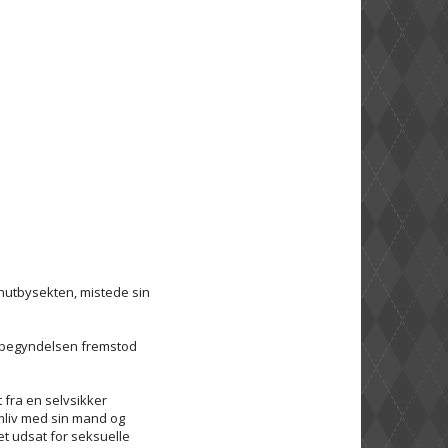
Knutbysekten, mistede sin
i begyndelsen fremstod
 fra en selvsikker
samliv med sin mand og
vet udsat for seksuelle