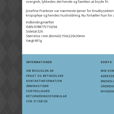
overgreb, lykkedes det hende og familien at bryde fri.
Josefine Frankner var nærmeste tjener for Knutbysektens 
kropspleje og hendes husholdning. Nu fortæller hun for al
Indbinding:Hæftet
ISBN:9788775710294
Sidetal:326
Størrelse i mm (BxHxD):150x220x30mm
Vægt:461g
INFORMATIONER
KONTO
OM BOGUGLEN.DK
MIN KO
FRAGT OG BETINGELSER
ADRESS
KONTAKTINFORMATION
ØNSKELI
ÅBNINGSTIDER
ORDREH
FORTROLIGHED
NYHEDS
RETURNERINGSFORMULAR
CVR 31158125