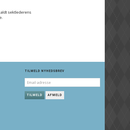
jaldt sektlederens
e.
TILMELD NYHEDSBREV
EMAIL-
ADRESSE
TILMELD
AFMELD