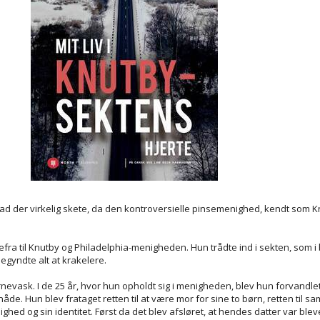
vad der virkelig skete, da den kontroversielle pinsemenighed, kendt som 
fra til Knutby og Philadelphia-menigheden. Hun trådte ind i sekten, som 
egyndte alt at krakelere.
rnevask. I de 25 år, hvor hun opholdt sig i menigheden, blev hun forvandlet
unåde. Hun blev frataget retten til at være mor for sine to børn, retten til 
ighed og sin identitet. Først da det blev afsløret, at hendes datter var ble