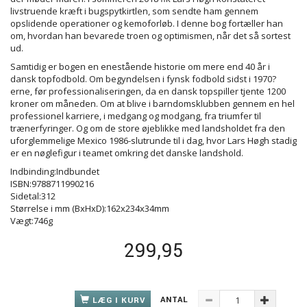
livstruende kræft i bugspytkirtlen, som sendte ham gennem
opslidende operationer og kemoforløb. I denne bog fortæller han
om, hvordan han bevarede troen og optimismen, når det så sortest
ud.
Samtidig er bogen en enestående historie om mere end 40 år i
dansk topfodbold. Om begyndelsen i fynsk fodbold sidst i 1970?
erne, før professionaliseringen, da en dansk topspiller tjente 1200
kroner om måneden. Om at blive i barndomsklubben gennem en hel
professionel karriere, i medgang og modgang, fra triumfer til
trænerfyringer. Og om de store øjeblikke med landsholdet fra den
uforglemmelige Mexico 1986-slutrunde til i dag, hvor Lars Høgh stadig
er en nøglefigur i teamet omkring det danske landshold.
Indbinding:Indbundet
ISBN:9788711990216
Sidetal:312
Størrelse i mm (BxHxD):162x234x34mm
Vægt:746g
299,95
ANTAL
LÆG I KURV