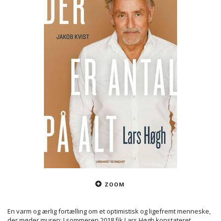
ZOOM
En varm og ærlig fortælling om et optimistisk og ligefremt menneske,
der møder muren: I sommeren 2018 fik Lars Høgh konstateret