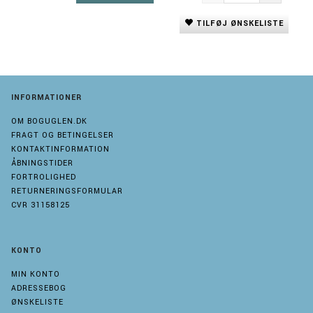
TILFØJ ØNSKELISTE
INFORMATIONER
OM BOGUGLEN.DK
FRAGT OG BETINGELSER
KONTAKTINFORMATION
ÅBNINGSTIDER
FORTROLIGHED
RETURNERINGSFORMULAR
CVR 31158125
KONTO
MIN KONTO
ADRESSEBOG
ØNSKELISTE