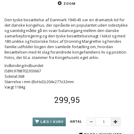
ZOOM
Den tyske besættelse af Danmark 1940-45 var en dramatisk tid for
det danske kongehus, der opnåede en popularitet uden sidestykke
og samtidig måtte gå en svær balancegang mellem den danske
samarbejdsregering og den tyske besættelsesmagt. I tekst og med
180 unikke og historiske fotos af Dronning Margrethe og hendes
familie udfolder bogen den samlede fortælling om, hvordan
Besættelsen med ét slag forandrede kongefamiliens liv og position.
Fotos, der bl.a. stammer fra Kongehusets eget arkiv.
Indbinding:Indbundet
ISBN:9788702303667
Sidetal:368
Størrelse i mm (BxHxD):204x277x32mm
Vægt:1184g
299,95
ANTAL
LÆG I KURV