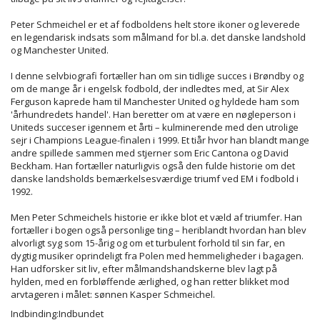
Peter Schmeichel er et af fodboldens helt store ikoner og leverede
en legendarisk indsats som målmand for bl.a. det danske landshold
og Manchester United.
I denne selvbiografi fortæller han om sin tidlige succes i Brøndby og
om de mange år i engelsk fodbold, der indledtes med, at Sir Alex
Ferguson kaprede ham til Manchester United og hyldede ham som
'århundredets handel'. Han beretter om at være en nøgleperson i
Uniteds succeser igennem et årti – kulminerende med den utrolige
sejr i Champions League-finalen i 1999. Et tiår hvor han blandt mange
andre spillede sammen med stjerner som Eric Cantona og David
Beckham. Han fortæller naturligvis også den fulde historie om det
danske landsholds bemærkelsesværdige triumf ved EM i fodbold i
1992.
Men Peter Schmeichels historie er ikke blot et væld af triumfer. Han
fortæller i bogen også personlige ting – heriblandt hvordan han blev
alvorligt syg som 15-årig og om et turbulent forhold til sin far, en
dygtig musiker oprindeligt fra Polen med hemmeligheder i bagagen.
Han udforsker sit liv, efter målmandshandskerne blev lagt på
hylden, med en forbløffende ærlighed, og han retter blikket mod
arvtageren i målet: sønnen Kasper Schmeichel.
Indbinding:Indbundet