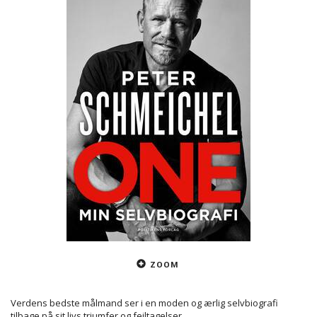
ZOOM
Verdens bedste målmand ser i en moden og ærlig selvbiografi
tilbage på sit livs triumfer og fejltagelser.