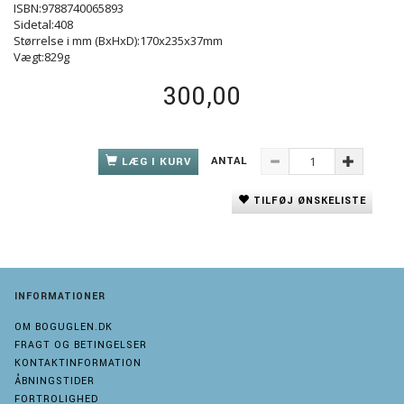
ISBN:9788740065893
Sidetal:408
Størrelse i mm (BxHxD):170x235x37mm
Vægt:829g
300,00
ANTAL
LÆG I KURV
TILFØJ ØNSKELISTE
INFORMATIONER
OM BOGUGLEN.DK
FRAGT OG BETINGELSER
KONTAKTINFORMATION
ÅBNINGSTIDER
FORTROLIGHED