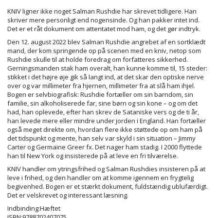
KNIV ligner ikke noget Salman Rushdie har skrevet tidligere. Han
skriver mere personligt end nogensinde. Og han pakker intet ind.
Det er et råt dokument om attentatet mod ham, og det gør indtryk.
Den 12. august 2022 blev Salman Rushdie angrebet af en sortklædt
mand, der kom springende op på scenen med en kniv, netop som
Rushdie skulle til at holde foredrag om forfatteres sikkerhed.
Gerningsmanden stak ham overalt, han kunne komme til, 15 steder:
stikket i det højre øje gik så langt ind, at det skar den optiske nerve
over og var millimeter fra hjernen, millimeter fra at slå ham ihjel.
Bogen er selvbiografisk: Rushdie fortæller om sin barndom, sin
familie, sin alkoholiserede far, sine børn og sin kone – og om det
had, han oplevede, efter han skrev de Sataniske vers og de ti år,
han levede mere eller mindre under jorden i England. Han fortæller
også meget direkte om, hvordan flere ikke støttede op om ham på
det tidspunkt og mente, han selv var skyld i sin situation – Jimmy
Carter og Germaine Greer fx. Det nager ham stadig. I 2000 flyttede
han til New York og insisterede på at leve en fri tilværelse.
KNIV handler om ytringsfrihed og Salman Rushdies insisteren på at
leve i frihed, og den handler om at komme igennem en frygtelig
begivenhed. Bogen er et stærkt dokument, fuldstændig ublufærdigt.
Det er velskrevet og interessant læsning.
Indbinding:Hæftet
ISBN:9788702407075