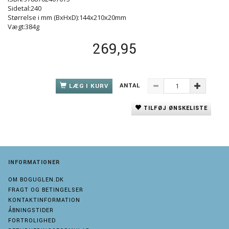
Sidetal:240
Størrelse i mm (BxHxD):144x210x20mm
Vægt:384g
269,95
ANTAL
LÆG I KURV
TILFØJ ØNSKELISTE
INFORMATIONER
OM BOGUGLEN.DK
FRAGT OG BETINGELSER
KONTAKTINFORMATION
ÅBNINGSTIDER
FORTROLIGHED