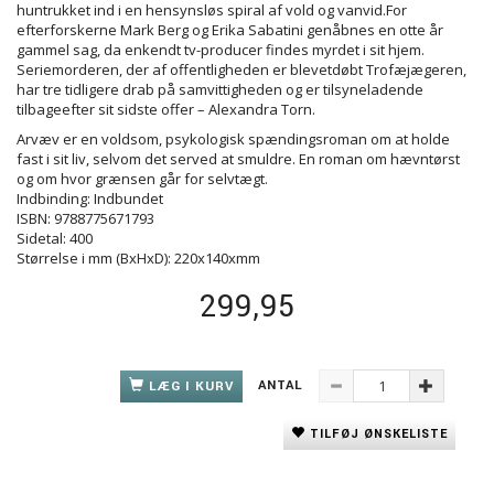
huntrukket ind i en hensynsløs spiral af vold og vanvid.For
efterforskerne Mark Berg og Erika Sabatini genåbnes en otte år
gammel sag, da enkendt tv-producer findes myrdet i sit hjem.
Seriemorderen, der af offentligheden er blevetdøbt Trofæjægeren,
har tre tidligere drab på samvittigheden og er tilsyneladende
tilbageefter sit sidste offer – Alexandra Torn.
Arvæv er en voldsom, psykologisk spændingsroman om at holde
fast i sit liv, selvom det served at smuldre. En roman om hævntørst
og om hvor grænsen går for selvtægt.
Indbinding: Indbundet
ISBN: 9788775671793
Sidetal: 400
Størrelse i mm (BxHxD): 220x140xmm
299,95
ANTAL
LÆG I KURV
TILFØJ ØNSKELISTE