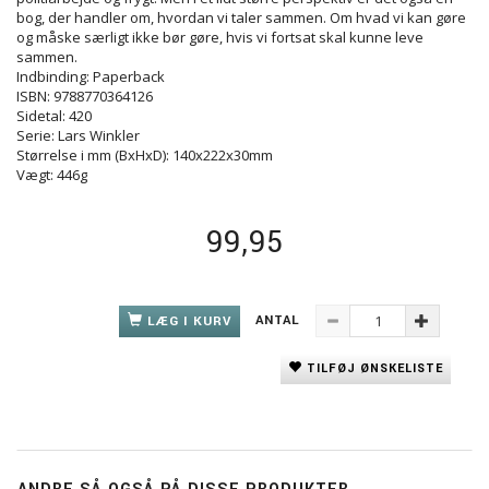
bog, der handler om, hvordan vi taler sammen. Om hvad vi kan gøre
og måske særligt ikke bør gøre, hvis vi fortsat skal kunne leve
sammen.
Indbinding: Paperback
ISBN: 9788770364126
Sidetal: 420
Serie: Lars Winkler
Størrelse i mm (BxHxD): 140x222x30mm
Vægt: 446g
99,95
ANTAL
LÆG I KURV
TILFØJ ØNSKELISTE