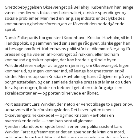
Ghettobebyggelsen Oksevænget på Bellahøj i København har længe
været i mediernes fokus med kriminalitet, etniske spændinger og
sociale problemer. Men med en lang, sej indsats er det lykkedes
kommunen og beboerforeningen at få vendt den nedadgående
spiral.
Dansk Folkepartis borgmester i København, Kristian Havholm, vil ind
i landspolitik, og sammen med sin særlige rådgiver, planlægger han
at besøge området. Københavns politi står i et dilemma: Nægt og få
pressen og halvdelen af Folketinget på nakken, eller lad ham
komme ind og risiker optøjer, der kan brede sig til hele byen.
Politidirektøren vælger at lægge en jernring om Oksevænget. Ingen
kommer ud, og ingen kommer ind, så længe borgmesteren er på
stedet. Men netop som Kristian Havholm og hans rådgiver er på vej i
borgmesterbilen, og den samlede danske presse står linet op uden
for afspærringen, finder en beboer liget af en otteårig pige i en
skraldecontainer — og porten til helvede er åbnet.
Politiassistent Lars Winkler, der netop er vendt tilbage to ugers orlov,
udnævnes til efterforskningsleder. Det bliver sytten timer i
Oksevængets heksekedel — og med Kristian Havholm i en
overraskende rolle — som han sent vil glemme.
Fjenden iblandt os er sjette bind i serien om politiassistent Lars
Winkler. Først og fremmest er det en spændende krimi om mord,
politiarbejde og frygt. Men i et lidt større perspektiv er det også en