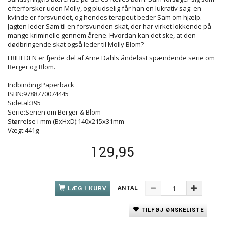
efterforsker uden Molly, og pludselig får han en lukrativ sag: en
kvinde er forsvundet, og hendes terapeut beder Sam om hjælp.
Jagten leder Sam til en forsvunden skat, der har virket lokkende på
mange kriminelle gennem årene. Hvordan kan det ske, at den
dødbringende skat også leder til Molly Blom?
FRIHEDEN er fjerde del af Arne Dahls åndeløst spændende serie om
Berger og Blom.
Indbinding:Paperback
ISBN:9788770074445
Sidetal:395
Serie:Serien om Berger & Blom
Størrelse i mm (BxHxD):140x215x31mm
Vægt:441g
129,95
ANTAL
LÆG I KURV
TILFØJ ØNSKELISTE