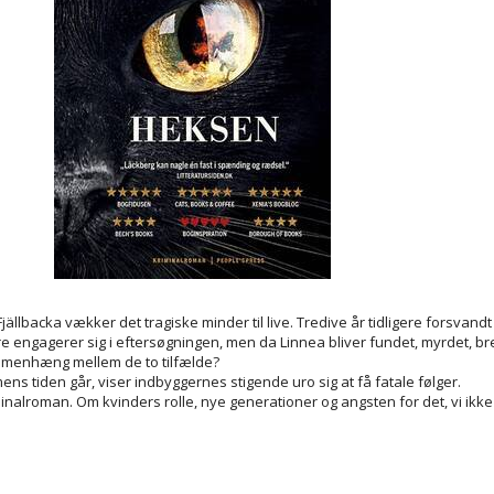
ällbacka vækker det tragiske minder til live. Tredive år tidligere forsvandt 
e engagerer sig i eftersøgningen, men da Linnea bliver fundet, myrdet, br
ammenhæng mellem de to tilfælde?
mens tiden går, viser indbyggernes stigende uro sig at få fatale følger.
nalroman. Om kvinders rolle, nye generationer og angsten for det, vi ikke 