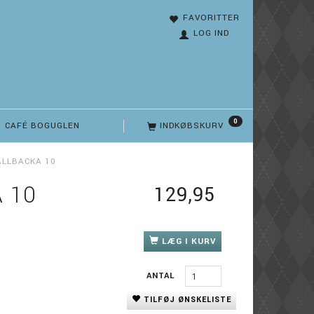
FAVORITTER
LOG IND
0
CAFÉ BOGUGLEN
INDKØBSKURV
ÄLLBACKA 10
 10
129,95
LÆG I KURV
ANTAL
TILFØJ ØNSKELISTE