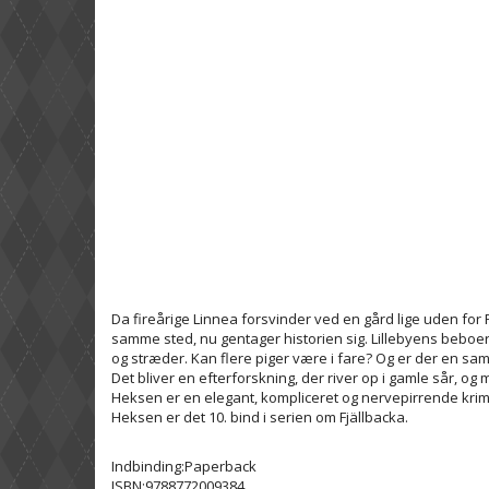
Da fireårige Linnea forsvinder ved en gård lige uden for Fj
samme sted, nu gentager historien sig. Lillebyens beboer
og stræder. Kan flere piger være i fare? Og er der en s
Det bliver en efterforskning, der river op i gamle sår, og 
Heksen er en elegant, kompliceret og nervepirrende krimi
Heksen er det 10. bind i serien om Fjällbacka.
Indbinding:Paperback
ISBN:9788772009384