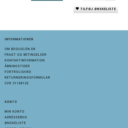
TILFØJ ØNSKELISTE
INFORMATIONER
OM BOGUGLEN.DK
FRAGT OG BETINGELSER
KONTAKTINFORMATION
ÅBNINGSTIDER
FORTROLIGHED
RETURNERINGSFORMULAR
CVR 31158125
KONTO
MIN KONTO
ADRESSEBOG
ØNSKELISTE