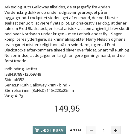
Arkæolog Ruth Galloway tilkaldes, da et jagerfly fra Anden
Verdenskrig dukker op under udgravningsarbejdet på en
byggegrund. I cockpittet sidder liget af en mand, der ved første
øjekast ser ud til at være flyets pilot. En dna-test viser dog, at der er
tale om Fred Blackstock, en lokal aristokrat, som angiveligt blev skudt
ned over Nordsøen under krigen – men i et helt andet fly. Sagen
kompliceres yderligere, da kriminalinspektør Harry Nelson og hans
team gør et mistænkeligt fund på en svinefarm, og en af Fred
Blackstocks efterkommere tilmed bliver overfaldet. Snart må Ruth og
Nelson indse, at de jagter en langt farligere gerningsmand, end de
først troede …
Indbinding:Hæftet
ISBN:9788712069348
Sidetal:352
Serie:En Ruth Galloway krimi - bind 7
Størrelse i mm (BxHxD):146x220x25mm
Vægt:417g
149,95
ANTAL
LÆG I KURV