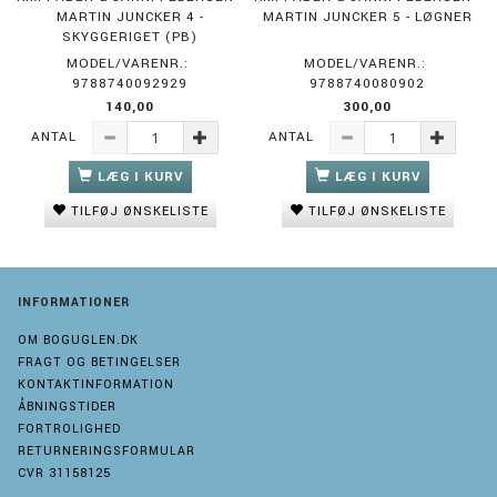
MARTIN JUNCKER 4 -
MARTIN JUNCKER 5 - LØGNER
SKYGGERIGET (PB)
MODEL/VARENR.:
MODEL/VARENR.:
9788740092929
9788740080902
140,00
300,00
ANTAL
ANTAL
LÆG I KURV
LÆG I KURV
TILFØJ ØNSKELISTE
TILFØJ ØNSKELISTE
INFORMATIONER
OM BOGUGLEN.DK
FRAGT OG BETINGELSER
KONTAKTINFORMATION
ÅBNINGSTIDER
FORTROLIGHED
RETURNERINGSFORMULAR
CVR 31158125