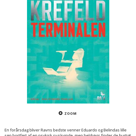
ZOOM
En forårsdag bliver Ravns bedste venner Eduardo og Belindas lille
søn bortført af en psykisk syg kvinde, men heldigvis finder de hurtigt