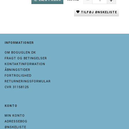
TILFØJ ØNSKELISTE
INFORMATIONER
OM BOGUGLEN.DK
FRAGT OG BETINGELSER
KONTAKTINFORMATION
ÅBNINGSTIDER
FORTROLIGHED
RETURNERINGSFORMULAR
CVR 31158125
KONTO
MIN KONTO
ADRESSEBOG
ØNSKELISTE