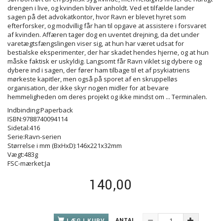
drengen i live, og kvinden bliver anholdt. Ved et tilfælde lander
sagen på det advokatkontor, hvor Ravn er blevet hyret som
efterforsker, og modvillig får han til opgave at assistere i forsvaret
af kvinden. Affæren tager dog en uventet drejning, da det under
varetægtsfængslingen viser sig, at hun har været udsat for
bestialske eksperimenter, der har skadet hendes hjerne, og at hun
måske faktisk er uskyldig. Langsomt får Ravn viklet sig dybere og
dybere ind i sagen, der fører ham tilbage til et af psykiatriens
mørkeste kapitler, men også på sporet af en skruppelløs
organisation, der ikke skyr nogen midler for at bevare
hemmeligheden om deres projekt og ikke mindst om ... Terminalen.
Indbinding:Paperback
ISBN:9788740094114
Sidetal:416
Serie:Ravn-serien
Størrelse i mm (BxHxD):146x221x32mm
Vægt:483g
FSC-mærket:Ja
140,00
ANTAL
LÆG I KURV