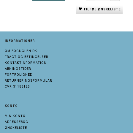
TILFØJ ØNSKELISTE
INFORMATIONER
OM BOGUGLEN.DK
FRAGT OG BETINGELSER
KONTAKTINFORMATION
ÅBNINGSTIDER
FORTROLIGHED
RETURNERINGSFORMULAR
CVR 31158125
KONTO
MIN KONTO
ADRESSEBOG
ØNSKELISTE