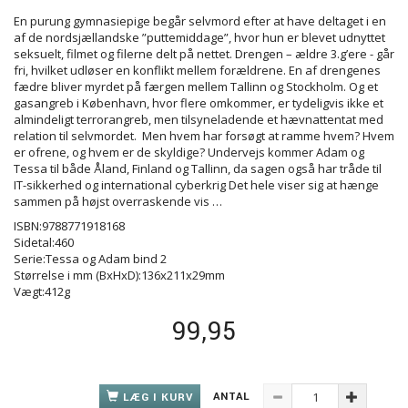
En purung gymnasiepige begår selvmord efter at have deltaget i en
af de nordsjællandske ”puttemiddage”, hvor hun er blevet udnyttet
seksuelt, filmet og filerne delt på nettet. Drengen – ældre 3.g’ere - går
fri, hvilket udløser en konflikt mellem forældrene. En af drengenes
fædre bliver myrdet på færgen mellem Tallinn og Stockholm. Og et
gasangreb i København, hvor flere omkommer, er tydeligvis ikke et
almindeligt terrorangreb, men tilsyneladende et hævnattentat med
relation til selvmordet. Men hvem har forsøgt at ramme hvem? Hvem
er ofrene, og hvem er de skyldige? Undervejs kommer Adam og
Tessa til både Åland, Finland og Tallinn, da sagen også har tråde til
IT-sikkerhed og international cyberkrig Det hele viser sig at hænge
sammen på højst overraskende vis …
ISBN:9788771918168
Sidetal:460
Serie:Tessa og Adam bind 2
Størrelse i mm (BxHxD):136x211x29mm
Vægt:412g
99,95
ANTAL
LÆG I KURV