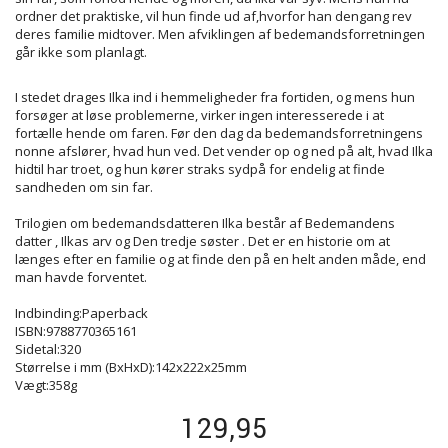
ordner det praktiske, vil hun finde ud af,hvorfor han dengang rev
deres familie midtover. Men afviklingen af bedemandsforretningen
går ikke som planlagt.
I stedet drages Ilka ind i hemmeligheder fra fortiden, og mens hun
forsøger at løse problemerne, virker ingen interesserede i at
fortælle hende om faren. Før den dag da bedemandsforretningens
nonne afslører, hvad hun ved. Det vender op og ned på alt, hvad Ilka
hidtil har troet, og hun kører straks sydpå for endelig at finde
sandheden om sin far.
Trilogien om bedemandsdatteren Ilka består af Bedemandens
datter , Ilkas arv og Den tredje søster . Det er en historie om at
længes efter en familie og at finde den på en helt anden måde, end
man havde forventet.
Indbinding:Paperback
ISBN:9788770365161
Sidetal:320
Størrelse i mm (BxHxD):142x222x25mm
Vægt:358g
129,95