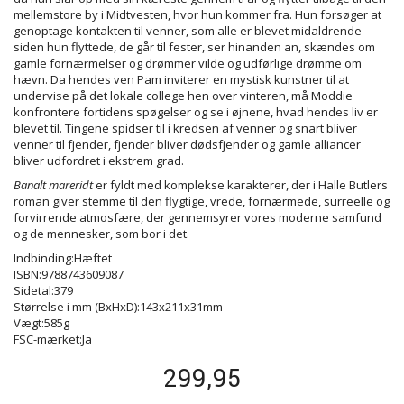
mellemstore by i Midtvesten, hvor hun kommer fra. Hun forsøger at
genoptage kontakten til venner, som alle er blevet midaldrende
siden hun flyttede, de går til fester, ser hinanden an, skændes om
gamle fornærmelser og drømmer vilde og udførlige drømme om
hævn. Da hendes ven Pam inviterer en mystisk kunstner til at
undervise på det lokale college hen over vinteren, må Moddie
konfrontere fortidens spøgelser og se i øjnene, hvad hendes liv er
blevet til. Tingene spidser til i kredsen af venner og snart bliver
venner til fjender, fjender bliver dødsfjender og gamle alliancer
bliver udfordret i ekstrem grad.
Banalt mareridt
er fyldt med komplekse karakterer, der i Halle Butlers
roman giver stemme til den flygtige, vrede, fornærmede, surreelle og
forvirrende atmosfære, der gennemsyrer vores moderne samfund
og de mennesker, som bor i det.
Indbinding:Hæftet
ISBN:9788743609087
Sidetal:379
Størrelse i mm (BxHxD):143x211x31mm
Vægt:585g
FSC-mærket:Ja
299,95