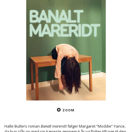
ZOOM
Halle Butlers roman
Banalt mareridt
følger Margaret ”Moddie” Yance,
da hun slår op med sin kæreste gennem ti år og flytter tilbage til den