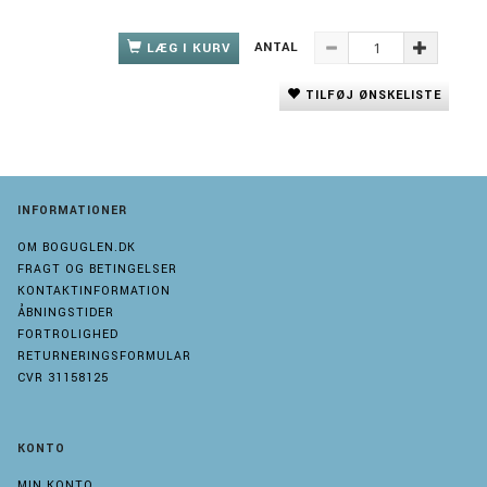
ANTAL
LÆG I KURV
TILFØJ ØNSKELISTE
INFORMATIONER
OM BOGUGLEN.DK
FRAGT OG BETINGELSER
KONTAKTINFORMATION
ÅBNINGSTIDER
FORTROLIGHED
RETURNERINGSFORMULAR
CVR 31158125
KONTO
MIN KONTO