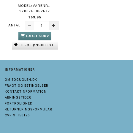
MODEL/VARENR.:
9788763862677
169,95
ANTAL
LÆG I KURV
TILFØJ ØNSKELISTE
INFORMATIONER
OM BOGUGLEN.DK
FRAGT OG BETINGELSER
KONTAKTINFORMATION
ÅBNINGSTIDER
FORTROLIGHED
RETURNERINGSFORMULAR
CVR 31158125