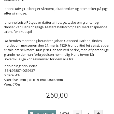
Johan Ludvig Heiberg er skribent, akademiker og dramatiker på jagt
efter sin muse.
Johanne Luise Pätges er datter af fattige, tyske emigranter og
danser ved Det Kongelige Teaters balletkompagni med et spirende
talent for skuespil.
Da hendes mentor og beundrer, Johan Gebhard Harboe, findes
myrdet om morgenen den 21. marts 1829, tror politiet fejlagtigt, at der
er tale om selvmord. Kun Jern-Hansen ved bedre, men af personlige
grunde holder han forbrydelsen hemmelig. Hans tøven får
uoverskuelige konsekvenser for dem alle tre.
Indbinding:Indbundet
ISBN:9788740059137
Sidetal:432
Størrelse i mm (BxHxD):160x230x42mm
Vægt:675g
250,00
ANTAL
LÆG I KURV