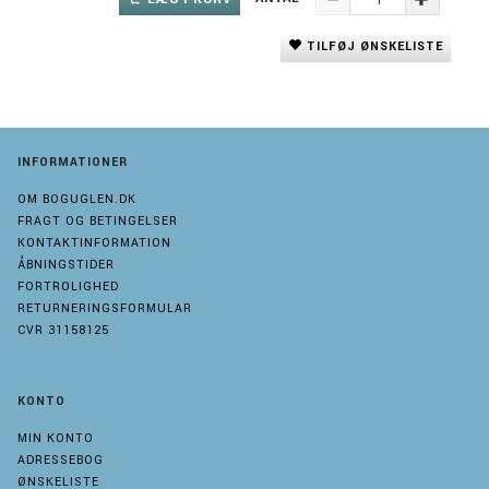
TILFØJ ØNSKELISTE
INFORMATIONER
OM BOGUGLEN.DK
FRAGT OG BETINGELSER
KONTAKTINFORMATION
ÅBNINGSTIDER
FORTROLIGHED
RETURNERINGSFORMULAR
CVR 31158125
KONTO
MIN KONTO
ADRESSEBOG
ØNSKELISTE