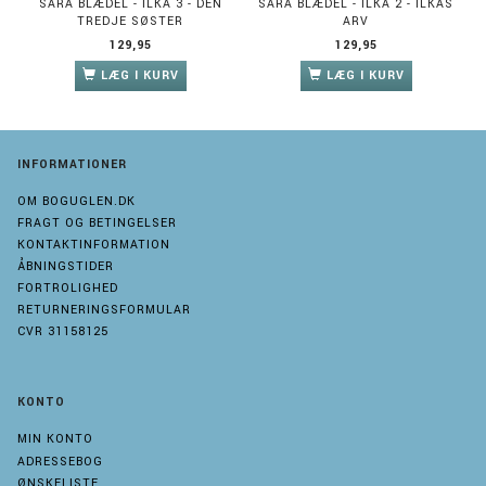
SARA BLÆDEL - ILKA 3 - DEN
SARA BLÆDEL - ILKA 2 - ILKAS
TREDJE SØSTER
ARV
129,95
129,95
LÆG I KURV
LÆG I KURV
INFORMATIONER
OM BOGUGLEN.DK
FRAGT OG BETINGELSER
KONTAKTINFORMATION
ÅBNINGSTIDER
FORTROLIGHED
RETURNERINGSFORMULAR
CVR 31158125
KONTO
MIN KONTO
ADRESSEBOG
ØNSKELISTE