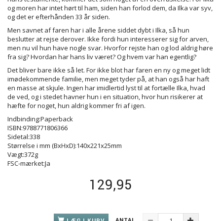
og moren har intet hørt til ham, siden han forlod dem, da Ilka var syv,
og det er efterhånden 33 år siden.
Men savnet af faren har i alle årene siddet dybt i Ilka, så hun
beslutter at rejse derover. Ikke fordi hun interesserer sig for arven,
men nu vil hun have nogle svar. Hvorfor rejste han og lod aldrig høre
fra sig? Hvordan har hans liv været? Og hvem var han egentlig?
Det bliver bare ikke så let. For ikke blot har faren en ny og meget lidt
imødekommende familie, men meget tyder på, at han også har haft
en masse at skjule. Ingen har imidlertid lyst til at fortælle Ilka, hvad
de ved, og i stedet havner hun i en situation, hvor hun risikerer at
hæfte for noget, hun aldrig kommer fri af igen.
Indbinding:Paperback
ISBN:9788771806366
Sidetal:338
Størrelse i mm (BxHxD):140x221x25mm
Vægt:372g
FSC-mærket:Ja
129,95
ANTAL
LÆG I KURV