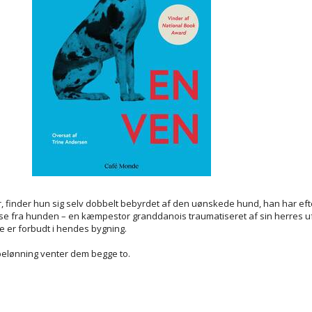
or, finder hun sig selv dobbelt bebyrdet af den uønskede hund, han har ef
se fra hunden – en kæmpestor granddanois traumatiseret af sin herres uf
nde er forbudt i hendes bygning.
belønning venter dem begge to.