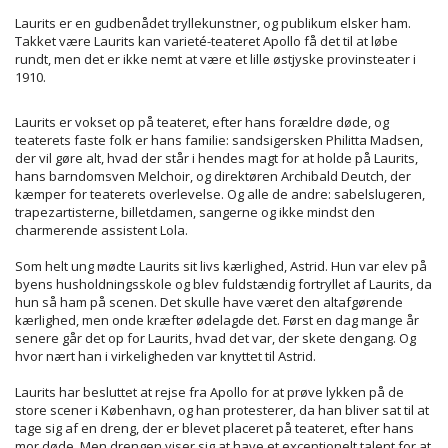
Laurits er en gudbenådet tryllekunstner, og publikum elsker ham.
Takket være Laurits kan varieté-teateret Apollo få det til at løbe
rundt, men det er ikke nemt at være et lille østjyske provinsteater i
1910.
Laurits er vokset op på teateret, efter hans forældre døde, og
teaterets faste folk er hans familie: sandsigersken Philitta Madsen,
der vil gøre alt, hvad der står i hendes magt for at holde på Laurits,
hans barndomsven Melchoir, og direktøren Archibald Deutch, der
kæmper for teaterets overlevelse. Og alle de andre: sabelslugeren,
trapezartisterne, billetdamen, sangerne og ikke mindst den
charmerende assistent Lola.
Som helt ung mødte Laurits sit livs kærlighed, Astrid. Hun var elev på
byens husholdningsskole og blev fuldstændig fortryllet af Laurits, da
hun så ham på scenen. Det skulle have været den altafgørende
kærlighed, men onde kræfter ødelagde det. Først en dag mange år
senere går det op for Laurits, hvad det var, der skete dengang. Og
hvor nært han i virkeligheden var knyttet til Astrid.
Laurits har besluttet at rejse fra Apollo for at prøve lykken på de
store scener i København, og han protesterer, da han bliver sat til at
tage sig af en dreng, der er blevet placeret på teateret, efter hans
mor døde. Men drengen viser sig at have et exceptionelt talent for at