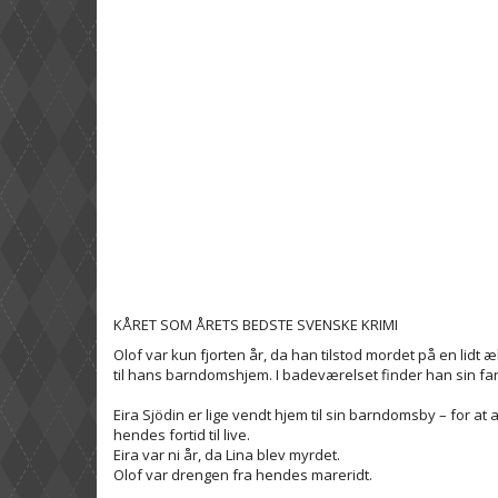
KÅRET SOM ÅRETS BEDSTE SVENSKE KRIMI
Olof var kun fjorten år, da han tilstod mordet på en lidt 
til hans barndomshjem. I badeværelset finder han sin fa
Eira Sjödin er lige vendt hjem til sin barndomsby – for at
hendes fortid til live.
Eira var ni år, da Lina blev myrdet.
Olof var drengen fra hendes mareridt.