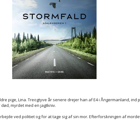
ældre pige, Lina. Treogtyve år senere drejer han af E4 i Ångermanland, ind 
r død, myrdet med en jagtkniv.
 arbejde ved politiet og for at tage sig af sin mor. Efterforskningen af mord