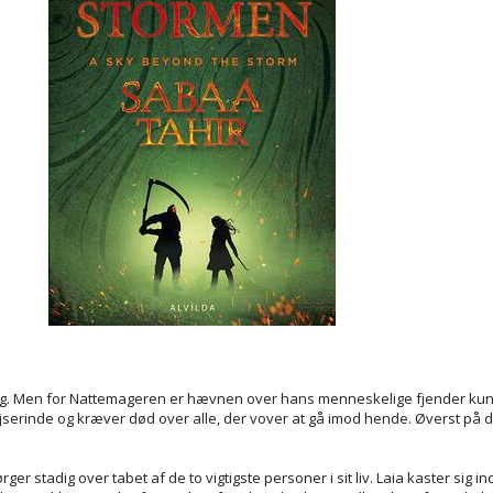
g sig. Men for Nattemageren er hævnen over hans menneskelige fjender k
jserinde og kræver død over alle, der vover at gå imod hende. Øverst på d
er stadig over tabet af de to vigtigste personer i sit liv. Laia kaster sig i