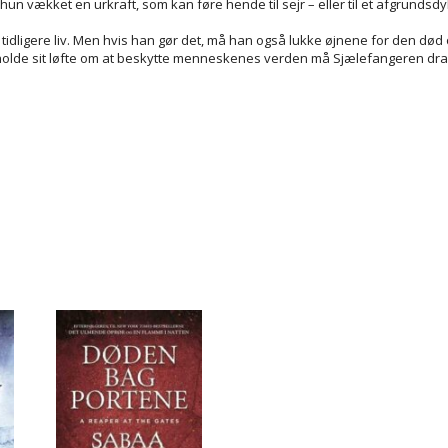
 vækket en urkraft, som kan føre hende til sejr – eller til et afgrundsdy
 tidligere liv. Men hvis han gør det, må han også lukke øjnene for den dø
 holde sit løfte om at beskytte menneskenes verden må Sjælefangeren dra