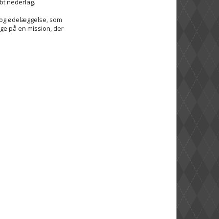
bt nederlag.
d og ødelæggelse, som
ge på en mission, der