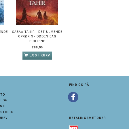
ENDE
SABAA TAHIR - DET ULMENDE
 I
OPRØR 3 - DØDEN BAG
PORTENE
299,95
LÆG I KURV
FIND OS PÅ
NTO
EBOG
STE
ISTORIK
BREV
BETALINGSMETODER