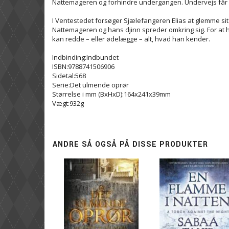
Nattemageren og forhindre undergangen. Undervejs får hun
I Ventestedet forsøger Sjælefangeren Elias at glemme sit
Nattemageren og hans djinn spreder omkring sig. For at
kan redde – eller ødelægge – alt, hvad han kender.
Indbinding:Indbundet
ISBN:9788741506906
Sidetal:568
Serie:Det ulmende oprør
Størrelse i mm (BxHxD):164x241x39mm
Vægt:932g
ANDRE SÅ OGSÅ PÅ DISSE PRODUKTER