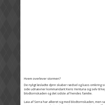
Hvem overlever stormen?
De nyligt løsladte djinn skaber rædsel og kaos omkrin
side udnævner kommandant Keris Venturia sig selv til ke
blodtornskaden og det sidste af hendes familie.
Laia af Serra har allieret sig med blodtornskaden, men sørg