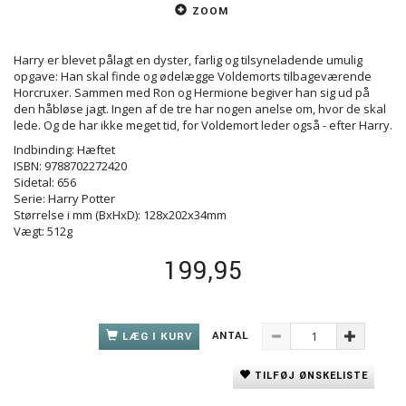
ZOOM
Harry er blevet pålagt en dyster, farlig og tilsyneladende umulig
opgave: Han skal finde og ødelægge Voldemorts tilbageværende
Horcruxer. Sammen med Ron og Hermione begiver han sig ud på
den håbløse jagt. Ingen af de tre har nogen anelse om, hvor de skal
lede. Og de har ikke meget tid, for Voldemort leder også - efter Harry.
Indbinding: Hæftet
ISBN: 9788702272420
Sidetal: 656
Serie: Harry Potter
Størrelse i mm (BxHxD): 128x202x34mm
Vægt: 512g
199,95
ANTAL
LÆG I KURV
TILFØJ ØNSKELISTE