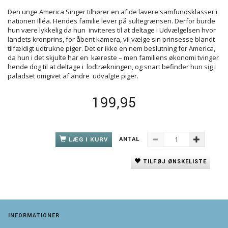
Den unge America Singer tilhører en af de lavere samfundsklasser i
nationen Illéa. Hendes familie lever på sultegrænsen. Derfor burde
hun være lykkelig da hun inviteres til at deltage i Udvælgelsen hvor
landets kronprins, for åbent kamera, vil vælge sin prinsesse blandt
tilfældigt udtrukne piger. Det er ikke en nem beslutning for America,
da hun i det skjulte har en kæreste – men familiens økonomi tvinger
hende dog til at deltage i lodtrækningen, og snart befinder hun sig i
paladset omgivet af andre udvalgte piger.
199,95
ANTAL
LÆG I KURV
TILFØJ ØNSKELISTE
INFORMATIONER