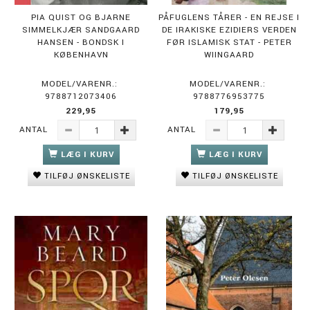
PIA QUIST OG BJARNE
PÅFUGLENS TÅRER - EN REJSE I
SIMMELKJÆR SANDGAARD
DE IRAKISKE EZIDIERS VERDEN
HANSEN - BONDSK I
FØR ISLAMISK STAT - PETER
KØBENHAVN
WIINGAARD
MODEL/VARENR.:
MODEL/VARENR.:
9788712073406
9788776953775
229,95
179,95
ANTAL
ANTAL
LÆG I KURV
LÆG I KURV
TILFØJ ØNSKELISTE
TILFØJ ØNSKELISTE