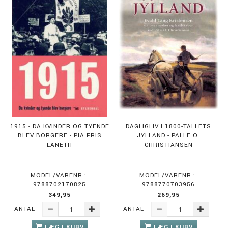
1915 - DA KVINDER OG TYENDE
DAGLIGLIV I 1800-TALLETS
BLEV BORGERE - PIA FRIS
JYLLAND - PALLE O.
LANETH
CHRISTIANSEN
MODEL/VARENR.:
MODEL/VARENR.:
9788702170825
9788770703956
349,95
269,95
ANTAL
ANTAL
LÆG I KURV
LÆG I KURV